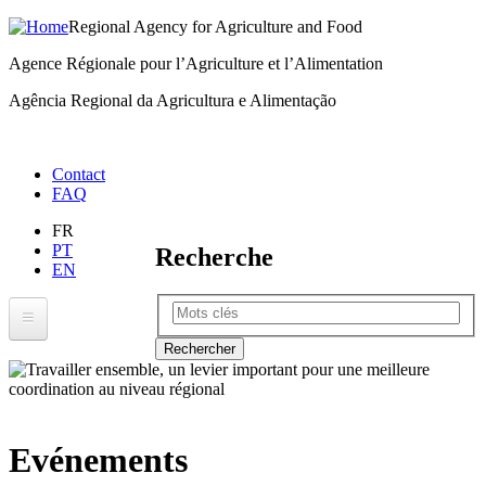
Regional Agency for Agriculture and Food
Aller
au
Agence Régionale pour l’Agriculture et l’Alimentation
contenu
Agência Regional da Agricultura e Alimentação
principal
Menu
Contact
FAQ
right
FR
PT
Recherche
EN
Rechercher
ARAA
A propos de l’ARAA
Zone d’intervention
Evénements
ECOWAP