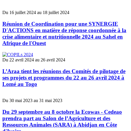
Du
16 juillet 2024
au
18 juillet 2024
Explorer les projets terrain
Réunion de Coordination pour une SYNERGIE
D'ACTIONS en matière de réponse coordonnée à la
Programme d’Appui à la Commercialisation du Bétail en
crise alimentaire et nutritionnelle 2024 au Sahel en
Afrique de l’Ouest, deuxième phase (PACBAO-2)
Afrique de l'Ouest
Renforcement des capacités institutionnelles de la
CEDEAO et des États membres à l’accès au financement
climatique pour soutenir la mise en œuvre des priorités
Du
22 avril 2024
au
26 avril 2024
sectorielles agricoles de la stratégie régionale climat
L’Afrique de l’Ouest est confrontée à trois défis majeurs : (i)
L’Araa tient les réunions des Comités de pilotage de
l’insécurité alimentaire et nutritionnelle structurelle, (ii) les
ses projets et programmes du 22 au 26 avril 2024 à
effets des changements climatiques, (sécheresses, aridité,
inondations, etc.), (iii) la salinisation et la dégradation physic
Lomé au Togo
Programme régional d’intégration des marchés agricoles
(PRIMA)
Projet d’Appui à l’Offensive Lait en Afrique de l’Ouest
Du
30 mai 2023
au
31 mai 2023
(PAOLAO)
Renforcement des capacités pour la mise en œuvre de
Du 29 septembre au 8 octobre la Ecowas - Cedeao
l’ECOWAP en Afrique de l’ouest
prendra part au Salon de l’Agriculture et des
Projet de Recherche et Innovation pour des Systèmes agro-
Ressources Animales (SARA) à Abidjan en Côte
pastoraux productifs, résilients et sains en Afrique de l’Ouest -
PRISMA