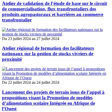
Atelier de validation de l’étude de base sur le circuit
La mise en œuvre de la Politique agricole régionale
de commercialisation, flux transfrontaliers des
(ECOWAP) s’organise autour de neuf thématiques.
produits agropastoraux et barrières au commerce
transfrontalier
Environnement, forêts et conservation de la biodiversité
Employabilité des jeunes dans le secteur agro-sylvo-
pastoral et halieutique
Productivité et compétitivité agricoles
Du
23 juillet 2024
au
27 juillet 2024
Gestion des ravageurs et des pesticides
Elevage et pastoralisme
Atelier régional de formation des facilitateurs
Pêche et aquaculture
nationaux sur la gestion de stocks vivriers de
Changements climatiques et agroécologie
Renforcement de capacités pour la mise en œuvre de
proximité
l’ECOWAP
Résilience, sécurité alimentaire et nutritionnelle
Projets
Du
22 juillet 2024
au
24 juillet 2024
Lancement des projets de terrain issus de l’appel à
propositions visant la Promotion de modèles
d’alimentation scolaire Intégrée en Afrique de
l’Ouest