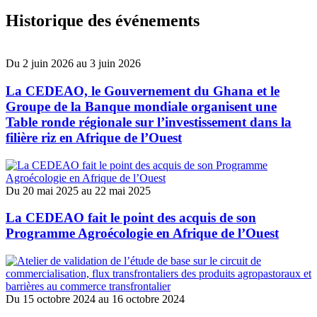
Vision stratégique
Historique des événements
Contribuer à la mise en œuvre de la
Politique agricole régionale.
Du
2 juin 2026
au
3 juin 2026
La CEDEAO, le Gouvernement du Ghana et le
L’approche de l’ARAA est essentiellement bâtie sur le faire
Groupe de la Banque mondiale organisent une
faire.
Table ronde régionale sur l’investissement dans la
filière riz en Afrique de l’Ouest
Thématiques
Du
20 mai 2025
au
22 mai 2025
La CEDEAO fait le point des acquis de son
Programme Agroécologie en Afrique de l’Ouest
Thématiques
Du
15 octobre 2024
au
16 octobre 2024