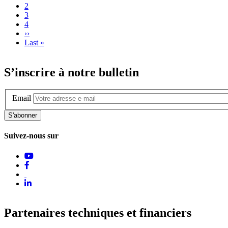
2
3
4
Page
››
suivante
Dernière
Last »
page
S’inscrire à notre bulletin
Email
S'abonner
Suivez-nous sur
Partenaires techniques et financiers