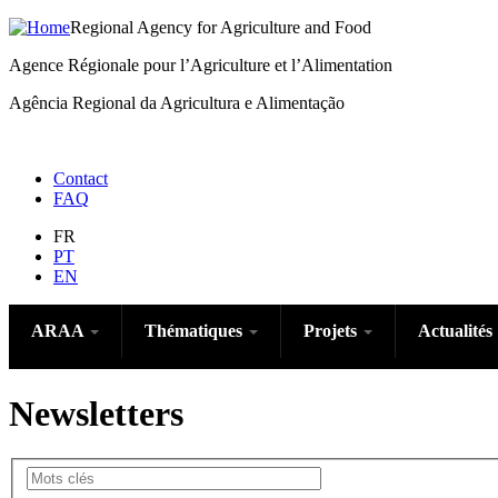
Aller
Regional Agency for Agriculture and Food
au
Agence Régionale pour l’Agriculture et l’Alimentation
contenu
principal
Agência Regional da Agricultura e Alimentação
Menu
Contact
FAQ
right
FR
PT
EN
ARAA
Thématiques
Projets
Actualités
Newsletters