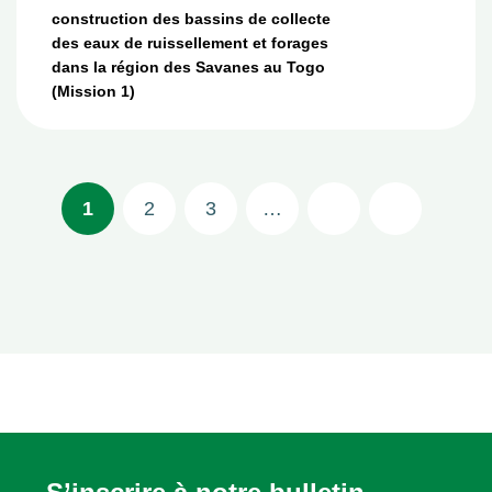
construction des bassins de collecte
des eaux de ruissellement et forages
dans la région des Savanes au Togo
(Mission 1)
Pagination
1
2
3
…
Dernière p