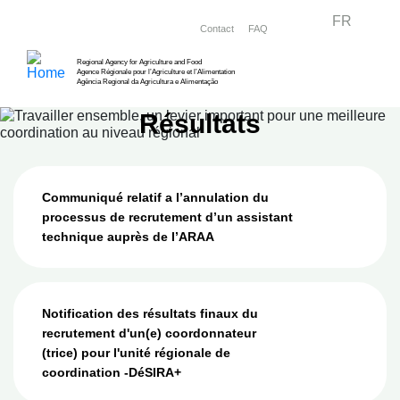
Aller
Menu right
FR
Contact
FAQ
au
contenu
Regional Agency for Agriculture and Food
Agence Régionale pour l’Agriculture et l’Alimentation
principal
Agência Regional da Agricultura e Alimentação
Résultats
Communiqué relatif a l’annulation du
processus de recrutement d’un assistant
technique auprès de l’ARAA
Notification des résultats finaux du
recrutement d'un(e) coordonnateur
(trice) pour l'unité régionale de
coordination -DéSIRA+