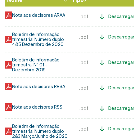
Nome
Tipo
Ordenação
descendente
Nota aos decisores ARAA
.pdf
Descarregar
Boletim de Informação
.pdf
Descarregar
trimestrial Número duplo
4&5 Dezembro de 2020
Boletim de informação
.pdf
Descarregar
trimestral N° 01 –
Dezembro 2019
Nota aos decisores RRSA
.pdf
Descarregar
Nota aos decisores RSS
.pdf
Descarregar
Boletim de Informação
.pdf
Descarregar
trimestrial Número duplo
2&3 Março/Junho de 2020