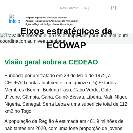
Passar
Menu right
PT
Nos Contate
FAQ
para
Regional Agency for Agriculture and Food
o
Agence Régionale pour l’Agriculture et l’Alimentation
Agência Regional da Agricultura e Alimentação
conteúdo
Eixos estratégicos da
principal
ECOWAP
Visão geral sobre a CEDEAO
Fundada por um tratado em 28 de Maio de 1975, a
CEDEAO conta atualmente com quinze (15) Estados-
Membros (Benim, Burkina Faso, Cabo Verde, Cote
d’Ivoire, Gâmbia, Gana, Guiné-Bissau, Libéria, Mali, Níger,
Nigéria, Senegal, Serra Leoa e uma superfície total de 112
km2 no Togo.
A população da Região é estimada em 401,9 milhões de
habitantes em 2020, com uma forte proporção de jovens