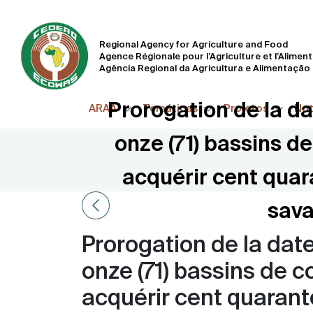
Regional Agency for Agriculture and Food
Agence Régionale pour l’Agriculture et l’Alimen
Agência Regional da Agricultura e Alimentação
Prorogation de la da
ARAA
Temáticas
Projetos
Not
onze (71) bassins d
acquérir cent qua
sava
Prorogation de la date
onze (71) bassins de c
acquérir cent quaran