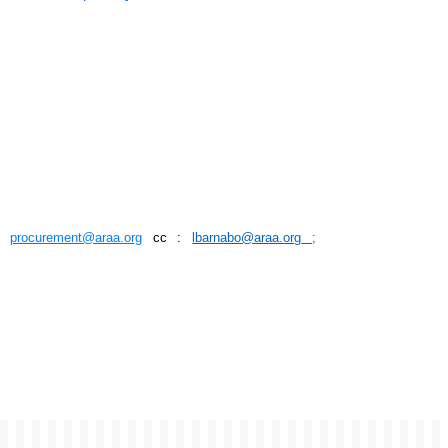
 :
procurement@araa.org
cc :
lbarnabo@araa.org
;