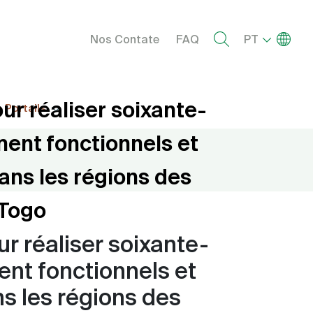
Menu right
Lista de
Nos Contate
FAQ
PT
ur réaliser soixante-
Portails
ment fonctionnels et
ns les régions des
 Togo
ur réaliser soixante-
ent fonctionnels et
s les régions des