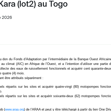
 Kara (lot2) au Togo
o 2026
don du Fonds d’Adaptation par l’intermédiaire de la Banque Ouest Africain
e au climat (AIC) en Afrique de l’Ouest, et a l’intention d’utiliser une part
llecte des eaux de ruissellement fonctionnels et acquérir cent quarante-de
e quatre (4) mois.
ant être attribués séparément :
ls répartis sur les sites et acquérir quatre-vingt (80) motopompes fonctio
o.
ls répartis sur les sites et acquérir soixante-deux (62) motopompes fonctio
eb (
www.araa.org
) de l’ARAA et peut y être téléchargé à partir du lien One Dri