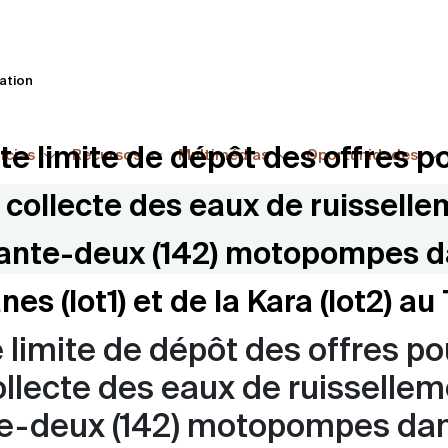
Passar
para
o
tation
conteúdo
principal
te limite de dépôt des offres po
ícias
Recursos
Multimédias
Oportunidades
e collecte des eaux de ruisselle
rante-deux (142) motopompes da
nes (lot1) et de la Kara (lot2) au
 limite de dépôt des offres po
ollecte des eaux de ruissellem
te-deux (142) motopompes dan