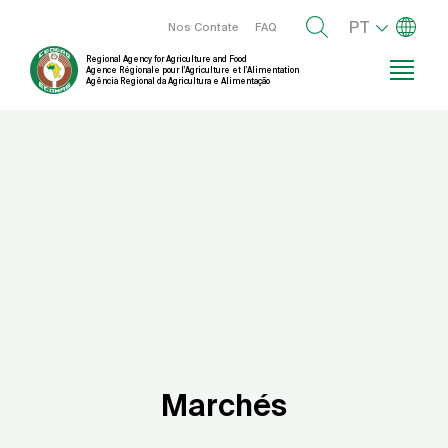
Passar
Lista de
Menu right
PT
Nos Contate
FAQ
para
Regional Agency for Agriculture and Food
o
Agence Régionale pour l’Agriculture et l’Alimentation
Agência Regional da Agricultura e Alimentação
conteúdo
principal
Marchés