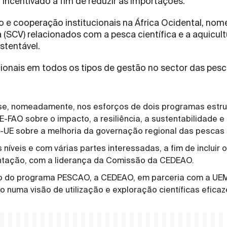
i incentivado a fim de reduzir as importações.
ão e cooperação institucionais na África Ocidental, n
a (SCV) relacionados com a pesca científica e a aquicul
stentável.
nais em todos os tipos de gestão no sector das pesca
, nomeadamente, nos esforços de dois programas estrutu
E-FAO sobre o impacto, a resiliência, a sustentabilidade
AO-UE sobre a melhoria da governação regional das pescas 
veis e com várias partes interessadas, a fim de incluir os
ntação, com a liderança da Comissão da CEDEAO.
oio do programa PESCAO, a CEDEAO, em parceria com a UE
numa visão de utilização e exploração científicas eficaz