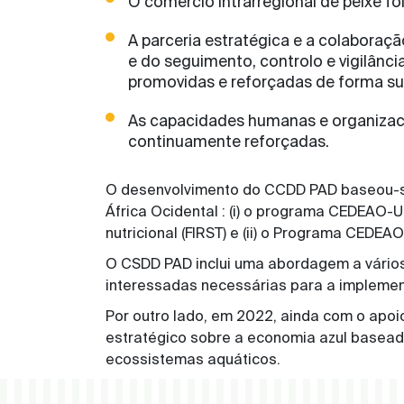
O comércio intrarregional de peixe fo
A parceria estratégica e a colaboraç
e do seguimento, controlo e vigilânci
promovidas e reforçadas de forma su
As capacidades humanas e organizacio
continuamente reforçadas.
O desenvolvimento do CCDD PAD baseou-se
África Ocidental : (i) o programa CEDEAO-U
nutricional (FIRST) e (ii) o Programa CEDE
O CSDD PAD inclui uma abordagem a vários ní
interessadas necessárias para a impleme
Por outro lado, em 2022, ainda com o ap
estratégico sobre a economia azul baseado 
ecossistemas aquáticos.