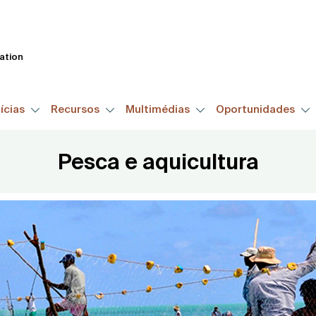
Passar
para
o
tation
conteúdo
principal
ícias
Recursos
Multimédias
Oportunidades
Pesca e aquicultura