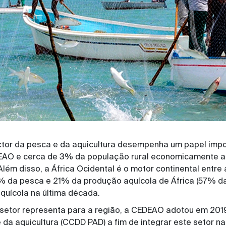
ector da pesca e da aquicultura desempenha um papel imp
EAO e cerca de 3% da população rural economicamente ati
 Além disso, a África Ocidental é o motor continental ent
2% da pesca e 21% da produção aquícola de África (57% da
quícola na última década.
 setor representa para a região, a CEDEAO adotou em 201
da aquicultura (CCDD PAD) a fim de integrar este setor na