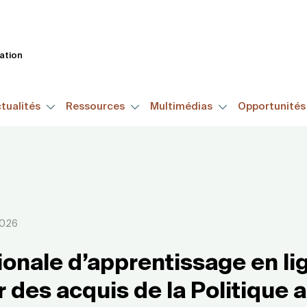
Aller
au
contenu
tation
principal
tualités
Ressources
Multimédias
Opportunité
2026
onale d’apprentissage en lig
 des acquis de la Politique 