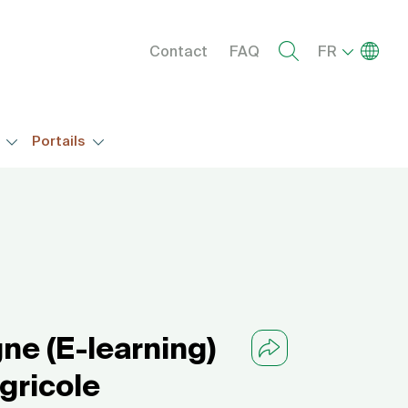
Menu right
Lister l
Contact
FAQ
FR
s
Portails
ne (E-learning)
agricole