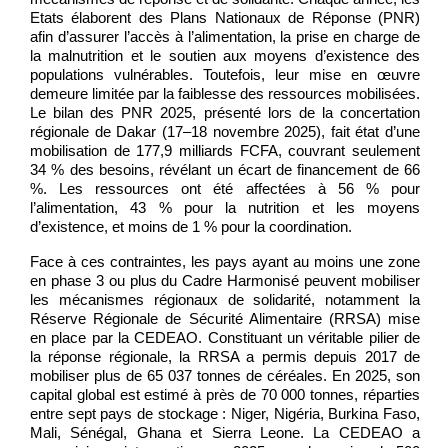
Etats élaborent des Plans Nationaux de Réponse (PNR)
afin d’assurer l’accès à l’alimentation, la prise en charge de
la malnutrition et le soutien aux moyens d’existence des
populations vulnérables. Toutefois, leur mise en œuvre
demeure limitée par la faiblesse des ressources mobilisées.
Le bilan des PNR 2025, présenté lors de la concertation
régionale de Dakar (17–18 novembre 2025), fait état d’une
mobilisation de 177,9 milliards FCFA, couvrant seulement
34 % des besoins, révélant un écart de financement de 66
%. Les ressources ont été affectées à 56 % pour
l’alimentation, 43 % pour la nutrition et les moyens
d’existence, et moins de 1 % pour la coordination.
Face à ces contraintes, les pays ayant au moins une zone
en phase 3 ou plus du Cadre Harmonisé peuvent mobiliser
les mécanismes régionaux de solidarité, notamment la
Réserve Régionale de Sécurité Alimentaire (RRSA) mise
en place par la CEDEAO. Constituant un véritable pilier de
la réponse régionale, la RRSA a permis depuis 2017 de
mobiliser plus de 65 037 tonnes de céréales. En 2025, son
capital global est estimé à près de 70 000 tonnes, réparties
entre sept pays de stockage : Niger, Nigéria, Burkina Faso,
Mali, Sénégal, Ghana et Sierra Leone. La CEDEAO a