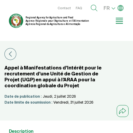
Aller
Lister l
Menu right
FR
Contact
FAQ
au
Regional Agency for Agriculture and Food
contenu
Agence Régionale pour l’Agriculture et l’Alimentation
Agência Regional da Agricultura e Alimentação
principal
Appel à Manifestations d’Intérêt pour le
recrutement d’une Unité de Gestion de
Projet (UGP) en appui à l’ARAA pour la
coordination globale du Projet
Date de publication :
Jeudi, 2 juillet 2026
Date limite de soumission :
Vendredi, 31 juillet 2026
Description