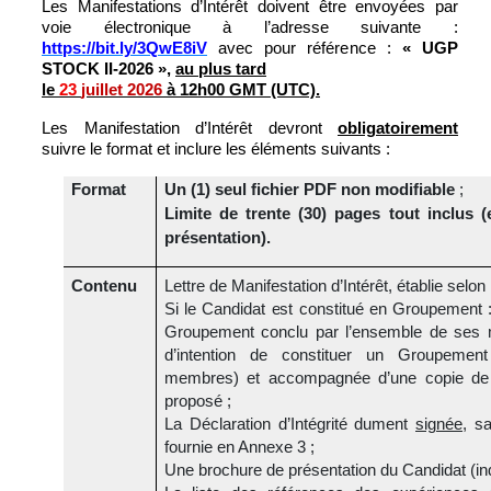
Les Manifestations d’Intérêt doivent être envoyées par
voie électronique à l’adresse suivante :
https://bit.ly/3QwE8iV
avec pour référence :
« UGP
STOCK II-2026 »,
au plus tard
le
23
juillet 2026
à 12h00 GMT (UTC).
Les Manifestation d’Intérêt devront
obligatoirement
suivre le format et inclure les éléments suivants :
Format
Un (1) seul fichier PDF non modifiable
;
Limite de trente (30) pages tout inclus 
présentation).
Contenu
Lettre de Manifestation d’Intérêt, établie selo
Si le Candidat est constitué en Groupement :
Groupement conclu par l’ensemble de ses 
d’intention de constituer un Groupemen
membres) et accompagnée d’une copie de
proposé ;
La Déclaration d’Intégrité dument
signée
, sa
fournie en Annexe 3 ;
Une brochure de présentation du Candidat (in