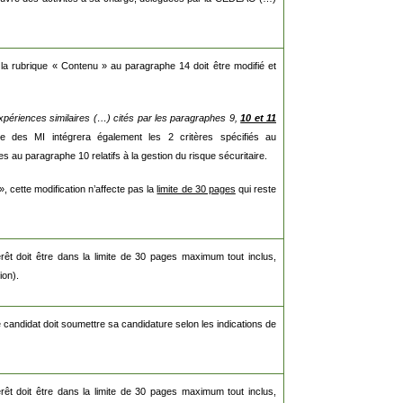
de la rubrique « Contenu » au paragraphe 14 doit être modifié et
expériences similaires (…) cités par les paragraphes 9,
10 et 11
se des MI intégrera également les 2 critères spécifiés au
es au paragraphe 10 relatifs à la gestion du risque sécuritaire.
», cette modification n’affecte pas la
limite de 30 pages
qui reste
érêt doit être dans la limite de 30 pages maximum tout inclus,
ion).
e candidat doit soumettre sa candidature selon les indications de
érêt doit être dans la limite de 30 pages maximum tout inclus,