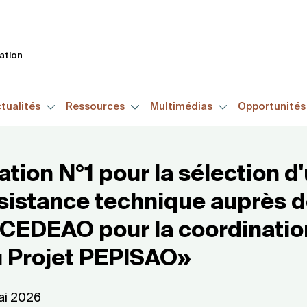
Aller
au
contenu
tation
principal
tualités
Ressources
Multimédias
Opportunité
cation N°1 pour la sélection d
sistance technique auprès d
CEDEAO pour la coordination
u Projet PEPISAO»
ai 2026