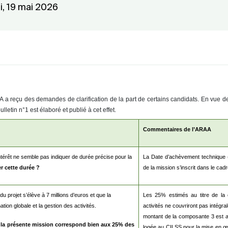
i, 19 mai 2026
AA a reçu des demandes de clarification de la part de certains candidats. En vue d
letin n°1 est élaboré et publié à cet effet.
Commentaires de l’ARAA
ntérêt ne semble pas indiquer de durée précise pour la
La Date d’achèvement technique 
er cette durée ?
de la mission s’inscrit dans le cad
u projet s’élève à 7 millions d’euros et que la
Les 25% estimés au titre de la 
tion globale et la gestion des activités.
activités ne couvriront pas intégra
montant de la composante 3 est al
à la présente mission correspond bien aux 25% des
logée au CILSS pour la mise en œ