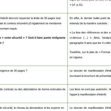
» (cf. p.11).
intérêt devront respecter la limite de 30 pages tout
En effet, le dernier bullet point 
 mais le contenu énuméré p3 également ne mentionne
entendu de la manière suivante :
ourtant requis.
«
La liste des références et des 
 volet sécurité » ? Doit-il faire partie intégrante
ci-dessus (…)
». Ainsi, l’analy
êt ?
paragraphe 9 ainsi que les 4 critèr
Toutefois, sur le plan du « Format 
en vigueur.
l'exigence de 30 pages ?
Le dossier de manifestation d’int
(excluant la brochure de présentat
 de contrats ou des attestations de bonne exécution de
Les liens ne sont pas autorisés : l
l’appel à manifestation d’intérêt.
 de sécurité, le réseau du demandeur et les experts en
Le dossier de manifestation d’int