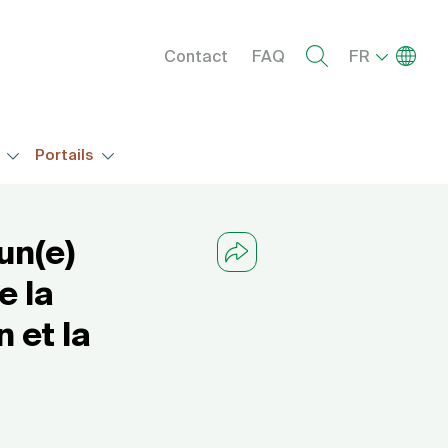
Menu right
Lister l
Contact
FAQ
FR
s
Portails
'un(e)
e la
 et la