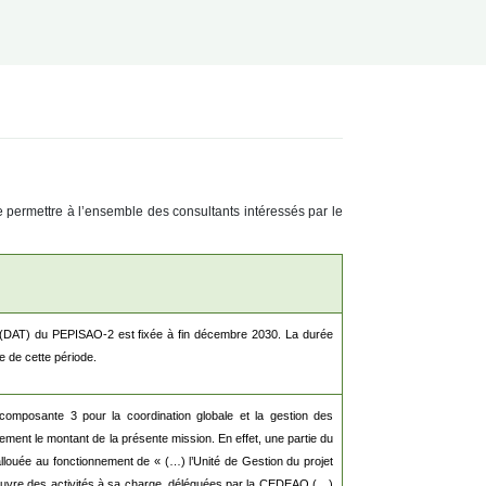
e permettre à l’ensemble des consultants intéressés par le
(DAT) du PEPISAO-2 est fixée à fin décembre 2030. La durée
re de cette période.
composante 3 pour la coordination globale et la gestion des
lement le montant de la présente mission. En effet, une partie du
louée au fonctionnement de « (…) l’Unité de Gestion du projet
uvre des activités à sa charge, déléguées par la CEDEAO (…)