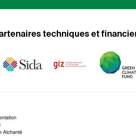
artenaires techniques et financie
entation
C
er Atchanté