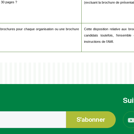
de 30 pages ?
(excluant la brochure de présentat
 brochures pour chaque organisation ou une brochure
Cette disposition relative aux br
candidats toutefois, l’ensembl
instructions de l’AMI.
Sui
S'abonner