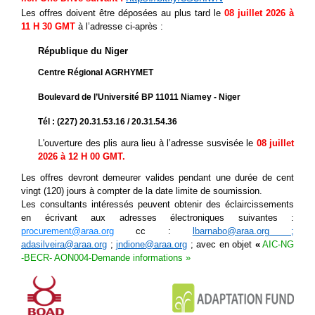
Les offres doivent être déposées au plus tard le
08 juillet 2026 à
11 H 30
GMT
à l’adresse ci-après :
République du Niger
Centre Régional AGRHYMET
Boulevard de l’Université BP 11011 Niamey - Niger
Tél : (227) 20.31.53.16 / 20.31.54.36
L'ouverture des plis aura lieu à l’adresse susvisée le
08 juillet
2026 à 12 H 00 GMT.
Les offres devront demeurer valides pendant une durée de cent
vingt (120) jours à compter de la date limite de soumission.
Les consultants intéressés peuvent obtenir des éclaircissements
en écrivant aux adresses électroniques suivantes :
procurement@araa.org
cc :
lbarnabo@araa.org
;
adasilveira@araa.org
;
jndione@araa.org
;
avec en objet
«
AIC-NG
-BECR- AON004-Demande informations »