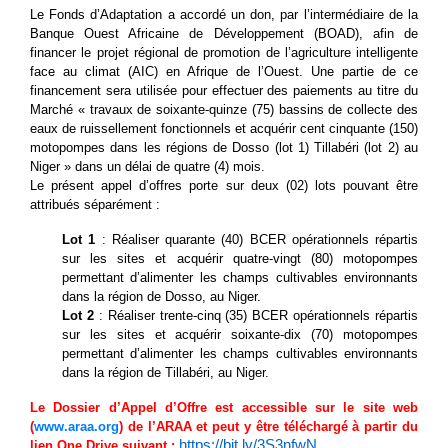
Le Fonds d’Adaptation a accordé un don, par l’intermédiaire de la
Banque Ouest Africaine de Développement (BOAD), afin de
financer le projet régional de promotion de l’agriculture intelligente
face au climat (AIC) en Afrique de l’Ouest. Une partie de ce
financement sera utilisée pour effectuer des paiements au titre du
Marché
« travaux de soixante-quinze (75) bassins de collecte des
eaux de ruissellement fonctionnels et acquérir cent cinquante (150)
motopompes dans les régions de Dosso (lot 1) Tillabéri (lot 2) au
Niger » dans un délai de quatre (4) mois.
Le présent appel d’offres porte sur deux (02) lots pouvant être
attribués séparément :
Lot 1
: Réaliser quarante (40) BCER opérationnels répartis
sur les sites et acquérir quatre-vingt (80) motopompes
permettant d’alimenter les champs cultivables environnants
dans la région de Dosso, au Niger.
Lot 2
: Réaliser trente-cinq (35) BCER opérationnels répartis
sur les sites et acquérir soixante-dix (70) motopompes
permettant d’alimenter les champs cultivables environnants
dans la région de Tillabéri, au Niger.
Le Dossier d’Appel d’Offre est accessible sur le site web
(
www.araa.org
) de l’ARAA et peut y être téléchargé à partir du
https://bit.ly/3S3nfwN
lien One Drive suivant :