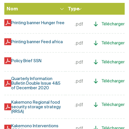
Nom
Type
Printing banner Hunger free
.pdf
Télécharger
Printing banner Feed africa
.pdf
Télécharger
Policy Brief SSN
.pdf
Télécharger
Quarterly Information
.pdf
Télécharger
Bulletin Double Issue 4&5
of December 2020
Kakemono Regional food
.pdf
Télécharger
security storage strategy
(RRSA)
Kakemono Interventions
.pdf
Télécharger