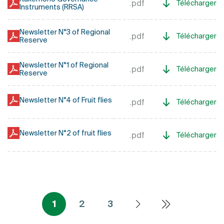
.pdf
Télécharger
Instruments (RRSA)
Newsletter N°3 of Regional
.pdf
Télécharger
Reserve
Newsletter N°1 of Regional
.pdf
Télécharger
Reserve
Newsletter N°4 of Fruit flies
.pdf
Télécharger
Newsletter N°2 of fruit flies
.pdf
Télécharger
Pagination
1
2
3
Dernière pag