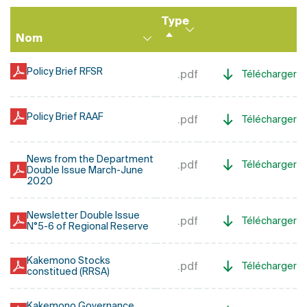
Type
Nom
Trier
par
Policy Brief RFSR
ordre
.pdf
Télécharger
décroissant
Policy Brief RAAF
.pdf
Télécharger
News from the Department
.pdf
Télécharger
Double Issue March-June
2020
Newsletter Double Issue
.pdf
Télécharger
N°5-6 of Regional Reserve
Kakemono Stocks
.pdf
Télécharger
constitued (RRSA)
Kakemono Governance