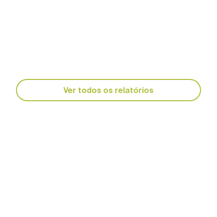
Relatórios anuais
Descarregar os relatórios anuais da
Agência Regional para a Agricultura e
Alimentação (ARAA)
Ver todos os relatórios
Relatório anual 2021
Relatório anual 2020
Relatório anual 2019