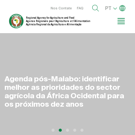
Passar
Lista de
Menu right
PT
Nos Contate
FAQ
para
Regional Agency for Agriculture and Food
o
Agence Régionale pour l’Agriculture et l’Alimentation
Agência Regional da Agricultura e Alimentação
conteúdo
principal
Agenda pós-Malabo: identificar
melhor as prioridades do sector
agrícola da África Ocidental para
os próximos dez anos